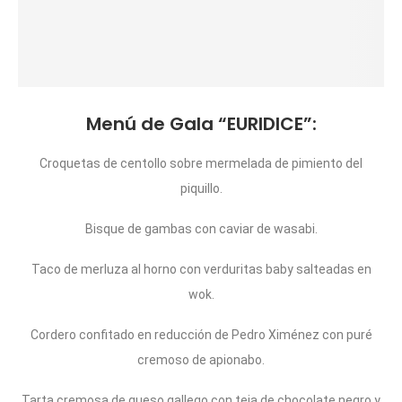
Menú de Gala “EURIDICE”:
Croquetas de centollo sobre mermelada de pimiento del
piquillo.
Bisque de gambas con caviar de wasabi.
Taco de merluza al horno con verduritas baby salteadas en
wok.
Cordero confitado en reducción de Pedro Ximénez con puré
cremoso de apionabo.
Tarta cremosa de queso gallego con teja de chocolate negro y