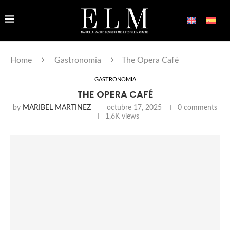
Home
Gastronomía
The Opera Café
GASTRONOMÍA
THE OPERA CAFÉ
by
MARIBEL MARTINEZ
octubre 17, 2025
0 comments
1,6K
views