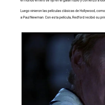
el mundo entero se fijó en el galán rubio y comenzó a idol
Luego vinieron las películas clásicas de Hollywood, com
a Paul Newman. Con esta película, Redford recibió su pr