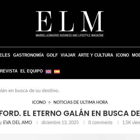
ELES
GASTRONOMÍA
GOLF
VIAJAR
ARTE Y CULTURA
ICONO
MO
 REVISTA
EL EQUIPO
alán en busca de su destino.
ICONO
NOTICIAS DE ÚLTIMA HORA
ORD. EL ETERNO GALÁN EN BUSCA DE
by
EVA DEL AMO
diciembre 13, 2025
0 comments
1,5K
vie