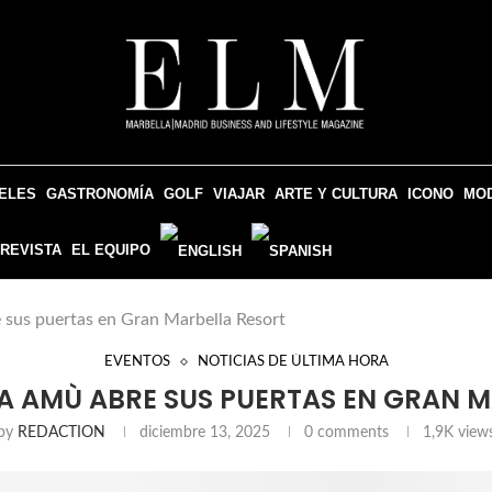
ELES
GASTRONOMÍA
GOLF
VIAJAR
ARTE Y CULTURA
ICONO
MO
 REVISTA
EL EQUIPO
e sus puertas en Gran Marbella Resort
EVENTOS
NOTICIAS DE ÚLTIMA HORA
YA AMÙ ABRE SUS PUERTAS EN GRAN 
by
REDACTION
diciembre 13, 2025
0 comments
1,9K
view