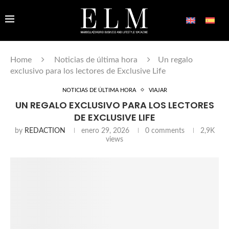
Home
Noticias de última hora
Un regalo
exclusivo para los lectores de Exclusive Life
NOTICIAS DE ÚLTIMA HORA
VIAJAR
UN REGALO EXCLUSIVO PARA LOS LECTORES
DE EXCLUSIVE LIFE
by
REDACTION
enero 29, 2026
0 comments
2,9K
views