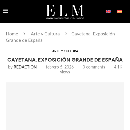
Home
Arte y Cultura
Cayetana. Exposición
Grande de España
ARTE Y CULTURA
CAYETANA. EXPOSICIÓN GRANDE DE ESPAÑA
by
REDACTION
febrero 5, 2026
0 comments
4,1K
views