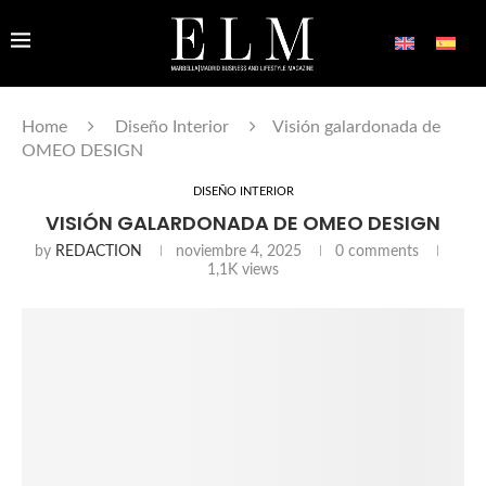
Home
Diseño Interior
Visión galardonada de
OMEO DESIGN
DISEÑO INTERIOR
VISIÓN GALARDONADA DE OMEO DESIGN
by
REDACTION
noviembre 4, 2025
0 comments
1,1K
views