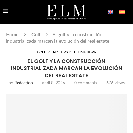
Home
Golf
El golf y la construcción
industrializada marcan la evolución del real estate
GOLF
NOTICIAS DE ÚLTIMA HORA
EL GOLF Y LA CONSTRUCCIÓN
INDUSTRIALIZADA MARCAN LA EVOLUCIÓN
DEL REAL ESTATE
by
Redaction
abril 8, 2026
0 comments
676
views