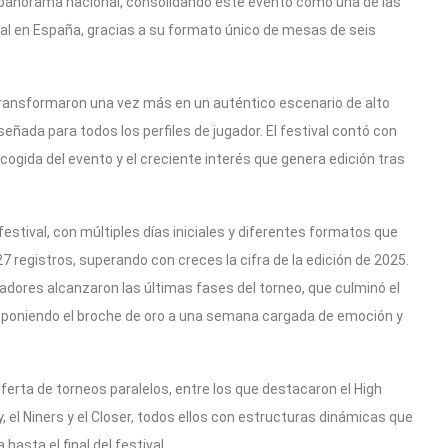
 panorama nacional, consolidando este evento como una de las
al en España, gracias a su formato único de mesas de seis
e transformaron una vez más en un auténtico escenario de alto
eñada para todos los perfiles de jugador. El festival contó con
acogida del evento y el creciente interés que genera edición tras
festival, con múltiples días iniciales y diferentes formatos que
7 registros, superando con creces la cifra de la edición de 2025.
gadores alcanzaron las últimas fases del torneo, que culminó el
 poniendo el broche de oro a una semana cargada de emoción y
 oferta de torneos paralelos, entre los que destacaron el High
, el Niners y el Closer, todos ellos con estructuras dinámicas que
hasta el final del festival.