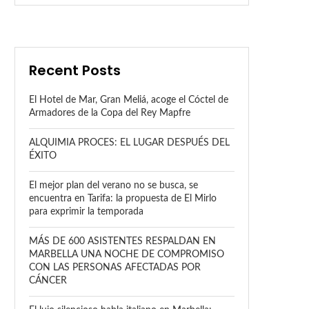
Recent Posts
El Hotel de Mar, Gran Meliá, acoge el Cóctel de
Armadores de la Copa del Rey Mapfre
ALQUIMIA PROCES: EL LUGAR DESPUÉS DEL
ÉXITO
El mejor plan del verano no se busca, se
encuentra en Tarifa: la propuesta de El Mirlo
para exprimir la temporada
MÁS DE 600 ASISTENTES RESPALDAN EN
MARBELLA UNA NOCHE DE COMPROMISO
CON LAS PERSONAS AFECTADAS POR
CÁNCER