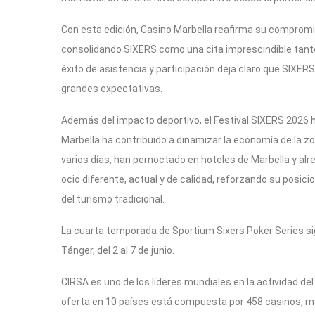
Con esta edición, Casino Marbella reafirma su compromis
consolidando SIXERS como una cita imprescindible tanto
éxito de asistencia y participación deja claro que SIXER
grandes expectativas.
Además del impacto deportivo, el Festival SIXERS 2026 h
Marbella ha contribuido a dinamizar la economía de la 
varios días, han pernoctado en hoteles de Marbella y al
ocio diferente, actual y de calidad, reforzando su posi
del turismo tradicional.
La cuarta temporada de Sportium Sixers Poker Series si
Tánger, del 2 al 7 de junio.
CIRSA es uno de los líderes mundiales en la actividad de
oferta en 10 países está compuesta por 458 casinos, m