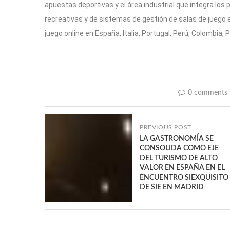
apuestas deportivas y el área industrial que integra los
recreativas y de sistemas de gestión de salas de juego
juego online en España, Italia, Portugal, Perú, Colombia
0 comments
PREVIOUS POST
LA GASTRONOMÍA SE
CONSOLIDA COMO EJE
DEL TURISMO DE ALTO
VALOR EN ESPAÑA EN EL
ENCUENTRO SIEXQUISITO
DE SIE EN MADRID