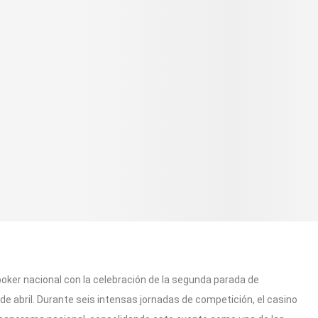
 poker nacional con la celebración de la segunda parada de
 de abril. Durante seis intensas jornadas de competición, el casino