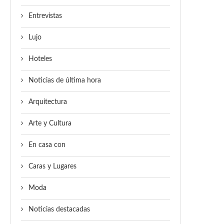
Entrevistas
Lujo
Hoteles
Noticias de última hora
Arquitectura
Arte y Cultura
En casa con
Caras y Lugares
Moda
Noticias destacadas