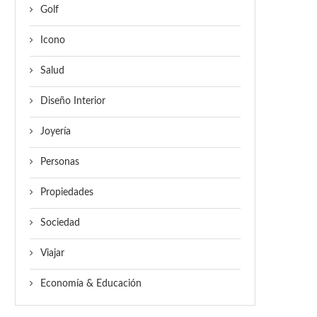
Golf
Icono
Salud
Diseño Interior
Joyería
Personas
Propiedades
Sociedad
Viajar
Economía & Educación