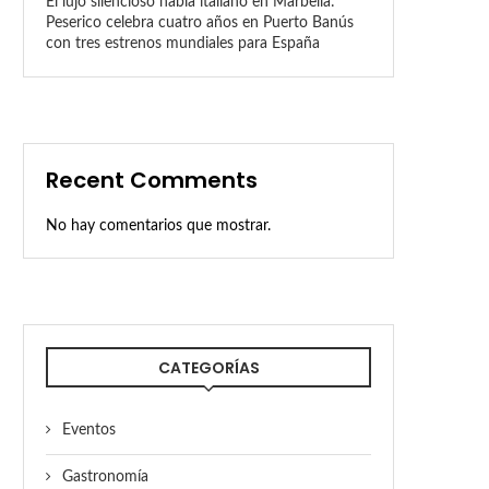
El lujo silencioso habla italiano en Marbella:
Peserico celebra cuatro años en Puerto Banús
con tres estrenos mundiales para España
Recent Comments
No hay comentarios que mostrar.
CATEGORÍAS
Eventos
Gastronomía