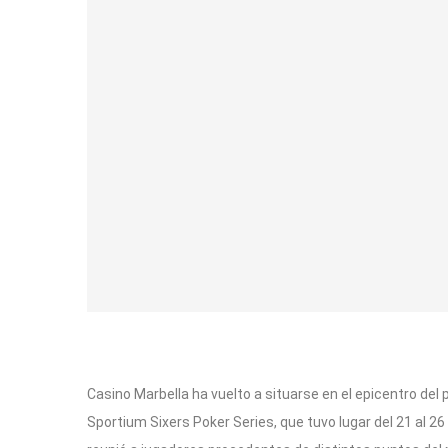
Casino Marbella ha vuelto a situarse en el epicentro del
Sportium Sixers Poker Series, que tuvo lugar del 21 al 26