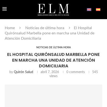
Home
Noticias de última hora
El Hospital
Quirónsalud Marbella pone en marcha una Unidad de
Atención Domiciliaria
NOTICIAS DE ÚLTIMA HORA
EL HOSPITAL QUIRÓNSALUD MARBELLA PONE
EN MARCHA UNA UNIDAD DE ATENCIÓN
DOMICILIARIA
by
Quirón Salud
abril 7, 2026
0 comments
545
views