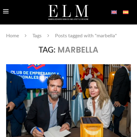
Home
Tags
Posts tagged with "marbella"
MARBELLA
TAG: