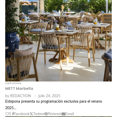
Gastronomía
METT Marbella
by
REDACTION
julio 24, 2025
Estepona presenta su programación exclusiva para el verano
2025…
0
Facebook
Twitter
Pinterest
Email