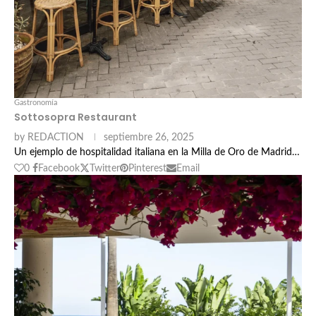
Gastronomía
Sottosopra Restaurant
by
REDACTION
septiembre 26, 2025
Un ejemplo de hospitalidad italiana en la Milla de Oro de Madrid…
0
Facebook
Twitter
Pinterest
Email