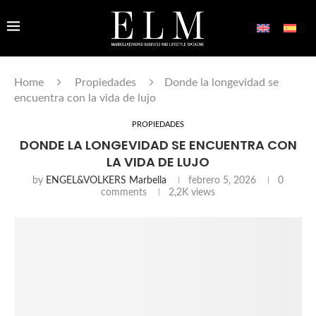
Home
Propiedades
Donde la longevidad se
encuentra con la vida de lujo
PROPIEDADES
DONDE LA LONGEVIDAD SE ENCUENTRA CON
LA VIDA DE LUJO
by
ENGEL&VOLKERS Marbella
febrero 5, 2026
0
comments
2,2K
views