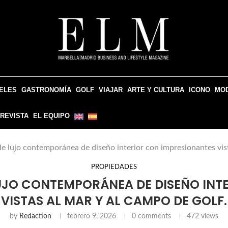
ELES
GASTRONOMÍA
GOLF
VIAJAR
ARTE Y CULTURA
ICONO
MO
 REVISTA
EL EQUIPO
de lujo contemporánea de diseño interior con impresionantes vist
PROPIEDADES
 LUJO CONTEMPORÁNEA DE DISEÑO INT
VISTAS AL MAR Y AL CAMPO DE GOLF.
by
Redaction
febrero 9, 2026
0 comments
472
views