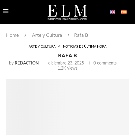
Home
Arte y Cultura
Rafa B
ARTE Y CULTURA
NOTICIAS DE ÚLTIMA HORA
RAFA B
by
REDACTION
diciembre 23, 2025
0 comments
1,2K
views