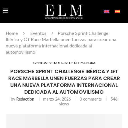
Home
Eventos
Porsche Sprint Challenge
Ibérica y GT Race Marbella unen fuerzas para crear una
nueva plataforma internacional dedicada al
automovilismo
EVENTOS
NOTICIAS DE ÚLTIMA HORA
PORSCHE SPRINT CHALLENGE IBÉRICA Y GT
RACE MARBELLA UNEN FUERZAS PARA CREAR
UNA NUEVA PLATAFORMA INTERNACIONAL
DEDICADA AL AUTOMOVILISMO
by
Redaction
marzo 24, 2026
0 comments
546
views