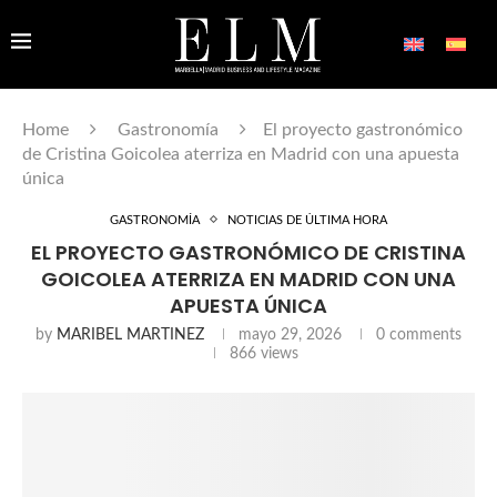
Home
Gastronomía
El proyecto gastronómico
de Cristina Goicolea aterriza en Madrid con una apuesta
única
GASTRONOMÍA
NOTICIAS DE ÚLTIMA HORA
EL PROYECTO GASTRONÓMICO DE CRISTINA
GOICOLEA ATERRIZA EN MADRID CON UNA
APUESTA ÚNICA
by
MARIBEL MARTINEZ
mayo 29, 2026
0 comments
866
views