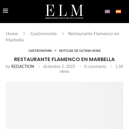
Home
Gastronomía
Restaurante Flamenco en
Marbella
GASTRONOMÍA
NOTICIAS DE ÚLTIMA HORA
RESTAURANTE FLAMENCO EN MARBELLA
by
REDACTION
diciembre 2, 2025
0 comments
1,5K
views