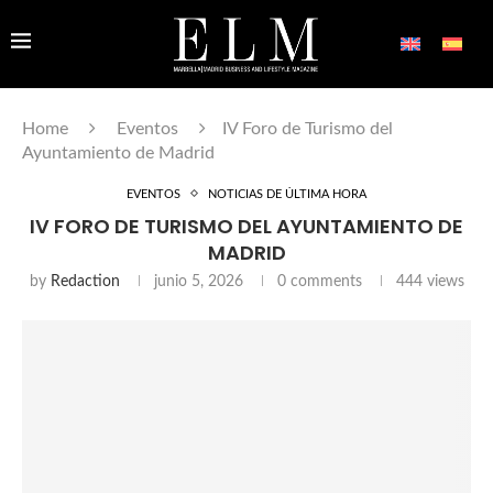
Home
Eventos
IV Foro de Turismo del
Ayuntamiento de Madrid
EVENTOS
NOTICIAS DE ÚLTIMA HORA
IV FORO DE TURISMO DEL AYUNTAMIENTO DE
MADRID
by
Redaction
junio 5, 2026
0 comments
444
views