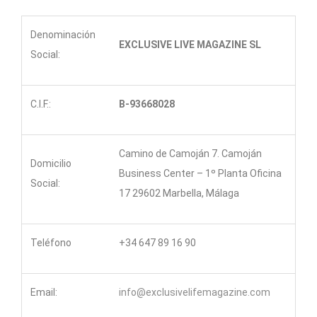
Denominación
EXCLUSIVE LIVE MAGAZINE SL
Social:
C.I.F.:
B-93668028
Camino de Camoján 7. Camoján
Domicilio
Business Center – 1º Planta Oficina
Social:
17 29602 Marbella, Málaga
Teléfono
+34 647 89 16 90
Email:
info@exclusivelifemagazine.com